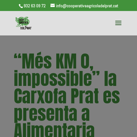
932 63 09 72
info@cooperativaagricoladelprat.cat
“Més KM 0,
impossible” la
Carxofa Prat es
presenta a
Alimentaria