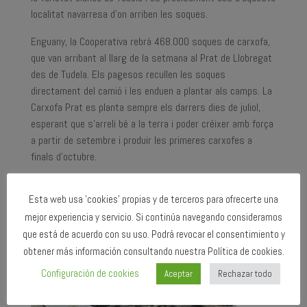
localitat navarresa d’on arriben les soques.
Enguany, la Cooperativa rebrà 468.000 soques de carxofa,
que van arribant al llarg de la setmana al Prat de Llobregat
des de Tudela. Els pagesos recullen les soques
directament del camió i les enduen a plantar als camps. La
Carxofa Prat es planta sempre els darrers dies de juliol,
esperant que s’arreli bé a la terra i poder créixer amb força
a partir de setembre i produir les primeres carxofes a
finals d’octubre.
Esta web usa 'cookies' propias y de terceros para ofrecerte una
mejor experiencia y servicio. Si continúa navegando consideramos
que está de acuerdo con su uso. Podrá revocar el consentimiento y
obtener más información consultando nuestra Política de cookies.
Configuración de cookies
Aceptar
Rechazar todo