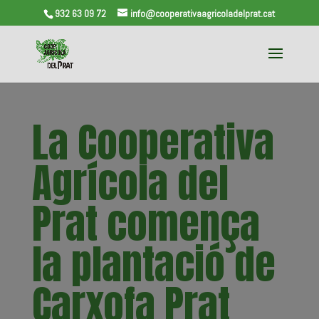
932 63 09 72
info@cooperativaagricoladelprat.cat
La Cooperativa
Agrícola del
Prat comença
la plantació de
Carxofa Prat