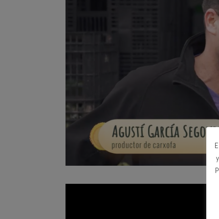
E
y
P