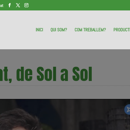
at
INICI
QUI SOM?
COM TREBALLEM?
PRODUCT
t, de Sol a Sol