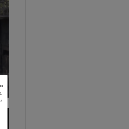
ia
o.
ra