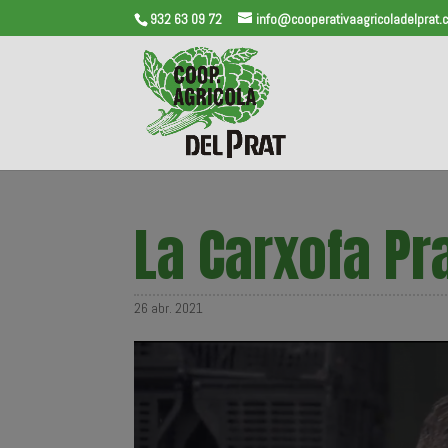
932 63 09 72
info@cooperativaagricoladelprat.c
La Carxofa Pra
26 abr. 2021